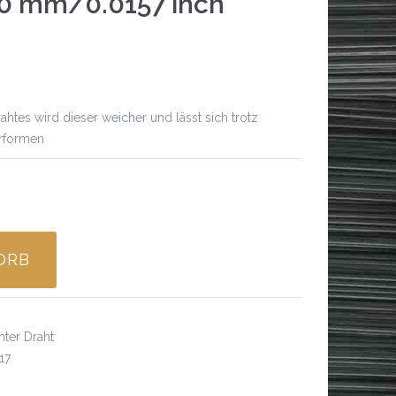
40 mm/0.0157 inch
htes wird dieser weicher und lässt sich trotz
erformen
ORB
Spezifikationen
ter Draht
17