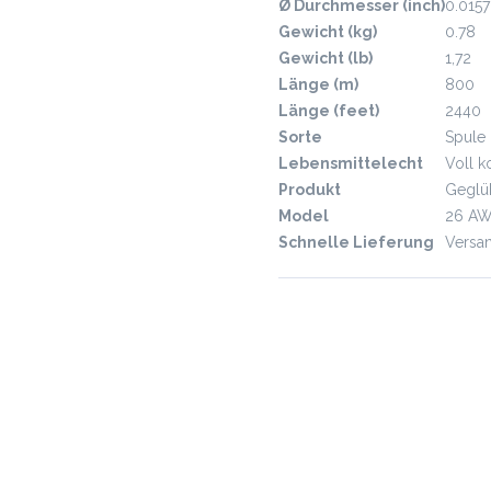
Ø Durchmesser (inch)
0.0157
Gewicht (kg)
0.78
Gewicht (lb)
1,72
Länge (m)
800
Länge (feet)
2440
Sorte
Spule
Lebensmittelecht
Voll k
Produkt
Geglüh
Model
26 A
Schnelle Lieferung
Versan