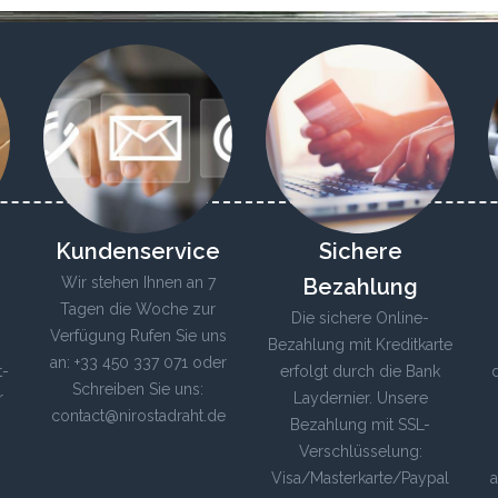
Kundenservice
Sichere
Wir stehen Ihnen an 7
Bezahlung
Tagen die Woche zur
Die sichere Online-
Verfügung Rufen Sie uns
Bezahlung mit Kreditkarte
an: +33 450 337 071 oder
t-
erfolgt durch die Bank
Schreiben Sie uns:
r
Laydernier. Unsere
contact@nirostadraht.de
Bezahlung mit SSL-
Verschlüsselung:
Visa/Masterkarte/Paypal
a