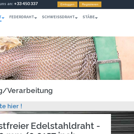
 uns an:
+33 450 337
Einloggen
Registrieren
T
FEDERDRAHT
SCHWEISSDRAHT
STÄBE
ng/Verarbeitung
te hier !
tfreier Edelstahldraht -