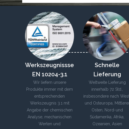
Werkszeugnissse
Schnelle
EN 10204-3.1
Lieferung
Wir liefern unsere
Weltweite Lieferung
Produkte immer mit dem
innerhalb 72 Std.,
entsprechenden
insbesondere nach Wes
Werkszeugnis 3.1 mit
und Osteuropa, Mittlere
Angabe der chemischen
Osten, Nord-und
Analyse, mechanischen
Südamerika, Afrika,
Werten und
Ozeanien, Asien