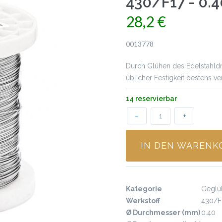
430/F17 - 0.
28,2 €
0013778
Durch Glühen des Edelstahldra
üblicher Festigkeit bestens v
14 reservierbar
–
+
IN DEN WARENK
Kategorie
Geglüh
Werkstoff
430/F
Ø Durchmesser (mm)
0.40