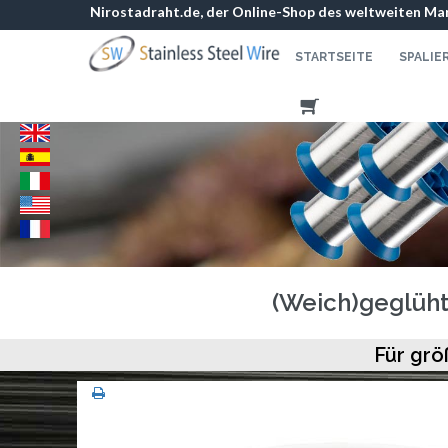
Nirostadraht.de, der Online-Shop des weltweiten Mar
STARTSEITE
SPALIE
(Weich)geglüht
Für grö