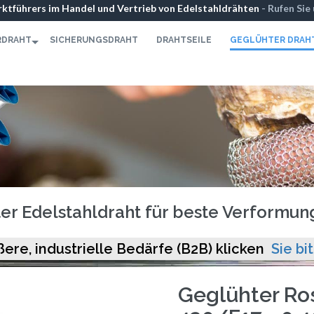
ktführers im Handel und Vertrieb von Edelstahldrähten
- Rufen Sie
071
-
Kontaktformular
RDRAHT
SICHERUNGSDRAHT
DRAHTSEILE
GEGLÜHTER DRAH
er Edelstahldraht für beste Verformu
ßere, industrielle Bedärfe (B2B) klicken
Sie bit
Geglühter Ros