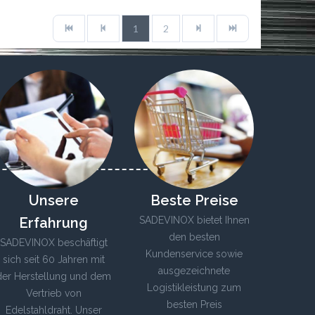
1
2
Unsere
Beste Preise
Erfahrung
SADEVINOX bietet Ihnen
den besten
SADEVINOX beschäftigt
Kundenservice sowie
sich seit 60 Jahren mit
ausgezeichnete
der Herstellung und dem
Logistikleistung zum
Vertrieb von
besten Preis
Edelstahldraht. Unser