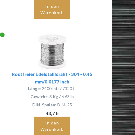
In den
Warenkorb
Rostfreier Edelstahldraht - 304 - 0.45
mm/0.0177 inch
Länge
: 2400 mtr / 7320 ft
Gewicht
: 3 Kg / 6.63 lb
DIN-Spulen
: DIN125
43,7 €
In den
Warenkorb