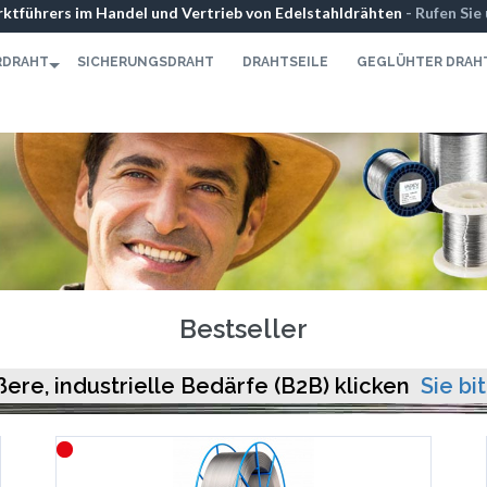
ktführers im Handel und Vertrieb von Edelstahldrähten
- Rufen Sie
071
-
Kontaktformular
RDRAHT
SICHERUNGSDRAHT
DRAHTSEILE
GEGLÜHTER DRAH
Bestseller
ßere, industrielle Bedärfe (B2B) klicken
Sie bit