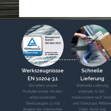
Werkszeugnissse
Schnelle
EN 10204-3.1
Lieferung
Wir liefern unsere
Weltweite Lieferung
Produkte immer mit dem
innerhalb 72 Std.,
entsprechenden
insbesondere nach Wes
Werkszeugnis 3.1 mit
und Osteuropa, Mittlere
Angabe der chemischen
Osten, Nord-und