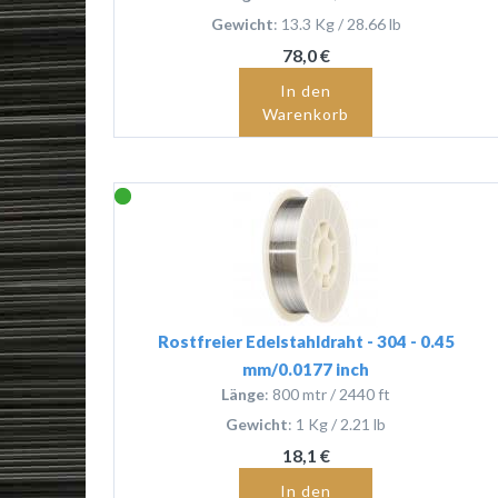
Gewicht
: 13.3 Kg / 28.66 lb
78,0 €
In den
Warenkorb
Rostfreier Edelstahldraht - 304 - 0.45
mm/0.0177 inch
Länge
: 800 mtr / 2440 ft
Gewicht
: 1 Kg / 2.21 lb
18,1 €
In den