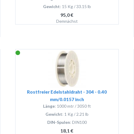
Gewicht
: 15 Kg / 33.15 lb
95,0 €
Demnächst
Rostfreier Edelstahldraht - 304 - 0.40
mm/0.0157 inch
Länge
: 1000 mtr / 3050 ft
Gewicht
: 1 Kg / 2.21 lb
DIN-Spulen
: DIN100
18,1 €