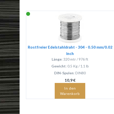
Rostfreier Edelstahldraht - 304 - 0.50 mm/0.02
inch
Länge
: 320 mtr / 976 ft
Gewicht
: 0.5 Kg / 1.1 lb
DIN-Spulen
: DIN80
10,9 €
In den
Warenkorb