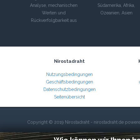
Analyse, mechanischen
Südamerika, Afrika,
Werten und
Ozeanien, Asien
Rückverfolgbarkeit aus
Nirostadraht
Nutzungsbedingungen
Geschäftsbedingungen
Datenschutzbedingungen
Seitenübersicht
Copyright © 2019 Nirostadraht - nirostadraht.de powe