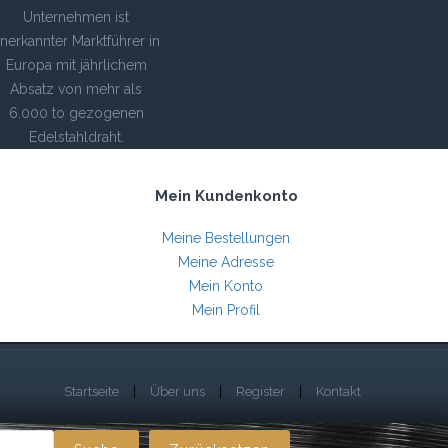
Unternehmen ist
nerkannter Marktführer in
Europa mit jährlichem
Absatz von mehr als
6.000 to gezogenen
Edelstahldraht.
Mein Kundenkonto
Meine Bestellungen
Meine Adresse
Mein Konto
Mein Profil
Startseite
Über uns
Register
Kontakt