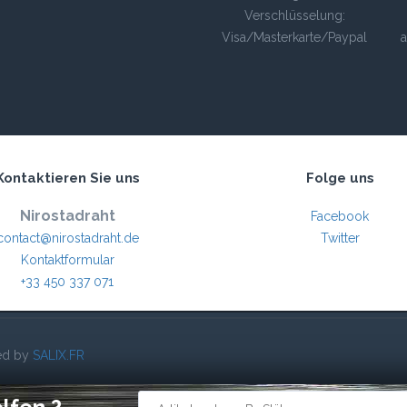
Verschlüsselung:
Visa/Masterkarte/Paypal
a
Kontaktieren Sie uns
Folge uns
Nirostadraht
Facebook
contact@nirostadraht.de
Twitter
Kontaktformular
+33 450 337 071
red by
SALIX.FR