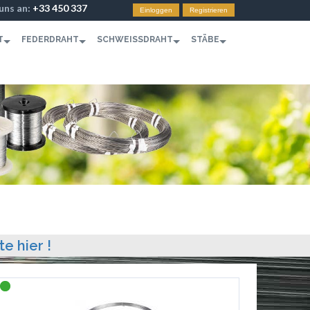
 uns an:
+33 450 337
Einloggen
Registrieren
T
FEDERDRAHT
SCHWEISSDRAHT
STÄBE
te hier !