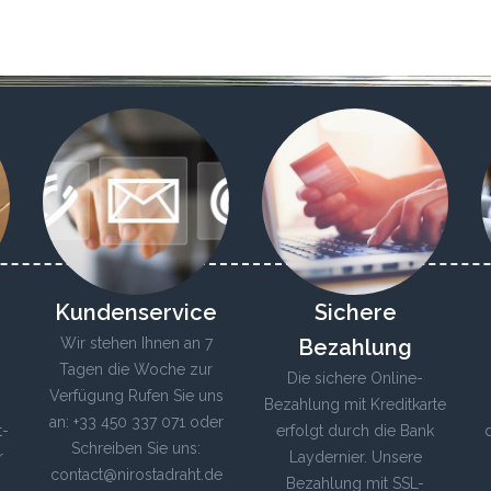
Kundenservice
Sichere
Wir stehen Ihnen an 7
Bezahlung
Tagen die Woche zur
Die sichere Online-
Verfügung Rufen Sie uns
Bezahlung mit Kreditkarte
an: +33 450 337 071 oder
t-
erfolgt durch die Bank
Schreiben Sie uns:
r
Laydernier. Unsere
contact@nirostadraht.de
Bezahlung mit SSL-