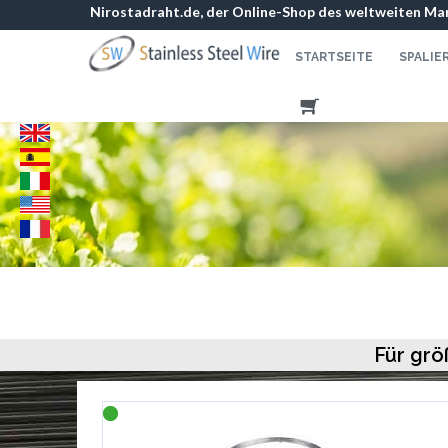
Nirostadraht.de, der Online-Shop des weltweiten Mar
STARTSEITE
SPALIE
Für grö