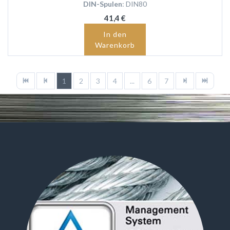
DIN-Spulen
: DIN80
41,4 €
In den
Warenkorb
1
2
3
4
...
6
7