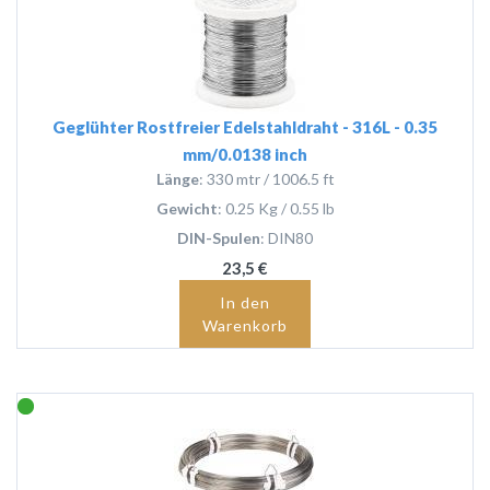
Geglühter Rostfreier Edelstahldraht - 316L - 0.35
mm/0.0138 inch
Länge
: 330 mtr / 1006.5 ft
Gewicht
: 0.25 Kg / 0.55 lb
DIN-Spulen
: DIN80
23,5 €
In den
Warenkorb