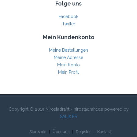
Folge uns
Facebook
Twitter
Mein Kundenkonto
Meine Bestellungen
Meine Adresse
Mein Konto
Mein Profil
Copyright © 2019 Nirostadraht - nirostadraht.de powered by
SALIX.FR
Startseite
Über uns
Register
Kontakt