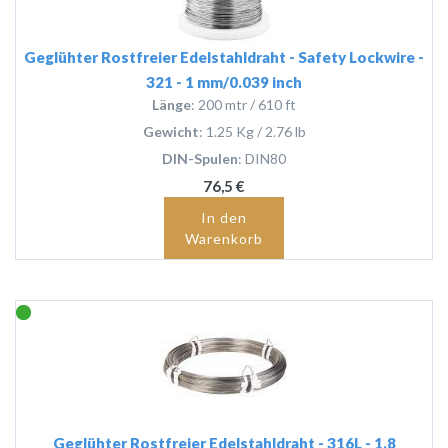
Geglühter Rostfreier Edelstahldraht - Safety Lockwire -
321 - 1 mm/0.039 inch
Länge
: 200 mtr / 610 ft
Gewicht
: 1.25 Kg / 2.76 lb
DIN-Spulen
: DIN80
76,5 €
In den
Warenkorb
Geglühter Rostfreier Edelstahldraht - 316L - 1.8