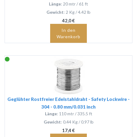
Länge
: 20 mtr / 61 ft
Gewicht
: 2 Kg / 4.42 lb
42,0 €
In den
Warenkorb
Geglühter Rostfreier Edelstahldraht - Safety Lockwire -
304 - 0.80 mm/0.031 inch
Länge
: 110 mtr / 335.5 ft
Gewicht
: 0.44 Kg / 0.97 lb
17,4 €