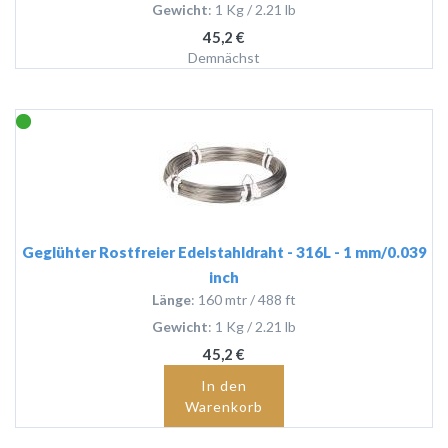
Gewicht
: 1 Kg / 2.21 lb
45,2 €
Demnächst
Geglühter Rostfreier Edelstahldraht - 316L - 1 mm/0.039
inch
Länge
: 160 mtr / 488 ft
Gewicht
: 1 Kg / 2.21 lb
45,2 €
In den
Warenkorb