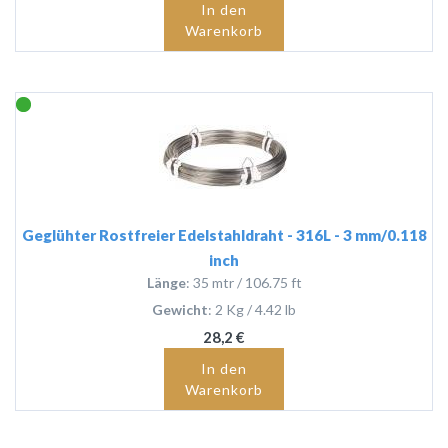
In den
Warenkorb
Geglühter Rostfreier Edelstahldraht - 316L - 3 mm/0.118
inch
Länge
: 35 mtr / 106.75 ft
Gewicht
: 2 Kg / 4.42 lb
28,2 €
In den
Warenkorb