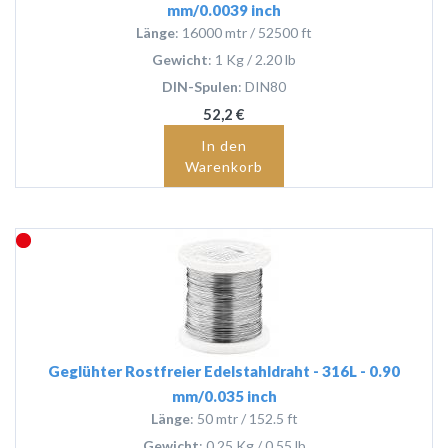
mm/0.0039 inch
Länge
: 16000 mtr / 52500 ft
Gewicht
: 1 Kg / 2.20 lb
DIN-Spulen
: DIN80
52,2 €
In den
Warenkorb
Geglühter Rostfreier Edelstahldraht - 316L - 0.90
mm/0.035 inch
Länge
: 50 mtr / 152.5 ft
Gewicht
: 0.25 Kg / 0.55 lb