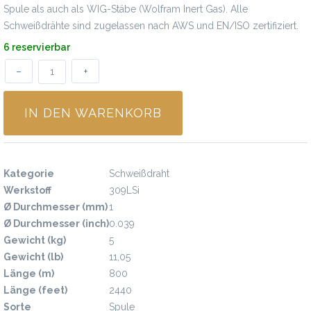
Spule als auch als WIG-Stäbe (Wolfram Inert Gas). Alle
Schweißdrähte sind zugelassen nach AWS und EN/ISO zertifiziert.
6 reservierbar
–
+
IN DEN WARENKORB
Spezifikationen
Kategorie
Schweißdraht
Werkstoff
309LSi
Ø Durchmesser (mm)
1
Ø Durchmesser (inch)
0.039
Gewicht (kg)
5
Gewicht (lb)
11,05
Länge (m)
800
Länge (feet)
2440
Sorte
Spule