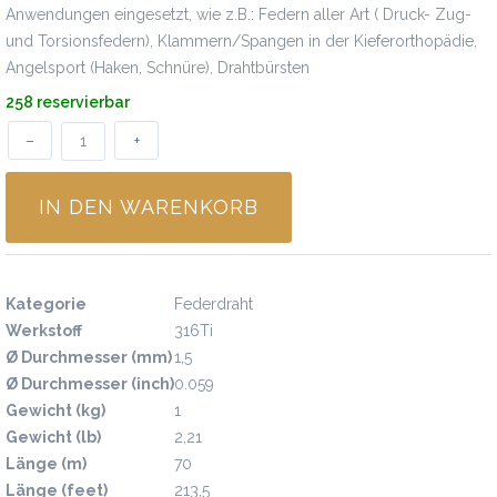
Anwendungen eingesetzt, wie z.B.: Federn aller Art ( Druck- Zug-
und Torsionsfedern), Klammern/Spangen in der Kieferorthopädie,
Angelsport (Haken, Schnüre), Drahtbürsten
258 reservierbar
–
+
IN DEN WARENKORB
Spezifikationen
Kategorie
Federdraht
Werkstoff
316Ti
Ø Durchmesser (mm)
1,5
Ø Durchmesser (inch)
0.059
Gewicht (kg)
1
Gewicht (lb)
2,21
Länge (m)
70
Länge (feet)
213,5