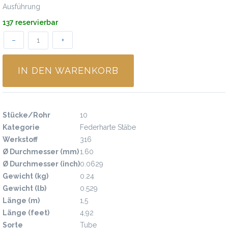
Ausführung
137 reservierbar
–
+
IN DEN WARENKORB
Spezifikationen
Stücke/Rohr
10
Kategorie
Federharte Stäbe
Werkstoff
316
Ø Durchmesser (mm)
1.60
Ø Durchmesser (inch)
0.0629
Gewicht (kg)
0.24
Gewicht (lb)
0.529
Länge (m)
1,5
Länge (feet)
4,92
Sorte
Tube