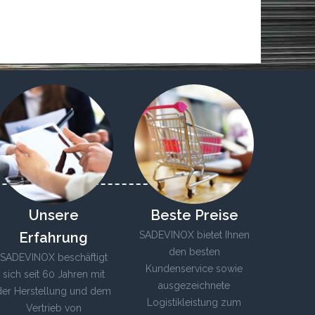
Unsere
Beste Preise
Erfahrung
SADEVINOX bietet Ihnen
den besten
SADEVINOX beschäftigt
Kundenservice sowie
sich seit 60 Jahren mit
ausgezeichnete
der Herstellung und dem
Logistikleistung zum
Vertrieb von