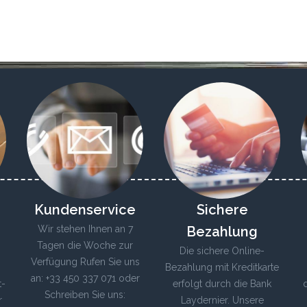
Kundenservice
Sichere
Wir stehen Ihnen an 7
Bezahlung
Tagen die Woche zur
Die sichere Online-
Verfügung Rufen Sie uns
Bezahlung mit Kreditkarte
an: +33 450 337 071 oder
t-
erfolgt durch die Bank
Schreiben Sie uns:
r
Laydernier. Unsere