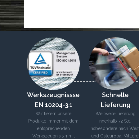
Werkszeugnissse
Schnelle
EN 10204-3.1
Lieferung
Wir liefern unsere
Weltweite Lieferung
Produkte immer mit dem
innerhalb 72 Std.,
entsprechenden
insbesondere nach Wes
Werkszeugnis 3.1 mit
und Osteuropa, Mittlere