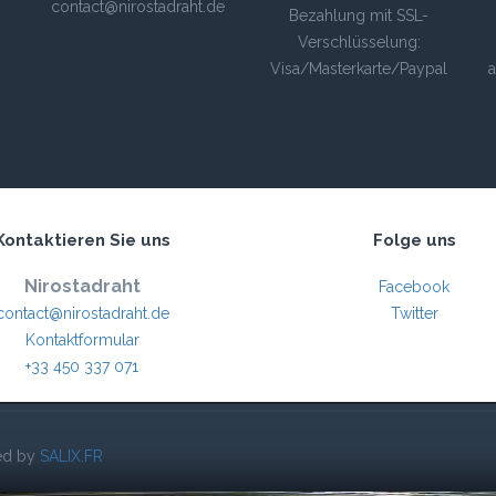
contact@nirostadraht.de
Bezahlung mit SSL-
Verschlüsselung:
Visa/Masterkarte/Paypal
a
Kontaktieren Sie uns
Folge uns
Nirostadraht
Facebook
contact@nirostadraht.de
Twitter
Kontaktformular
+33 450 337 071
red by
SALIX.FR