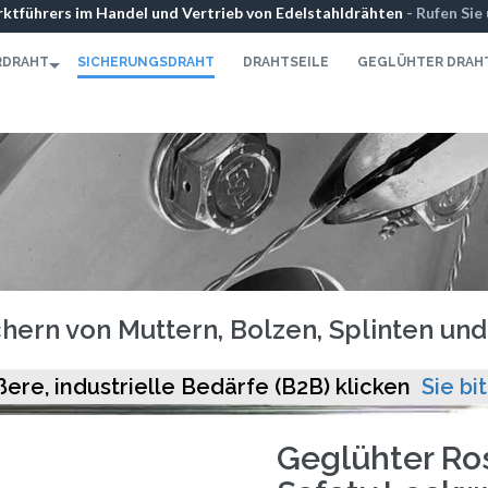
ktführers im Handel und Vertrieb von Edelstahldrähten
- Rufen Sie
071
-
Kontaktformular
RDRAHT
SICHERUNGSDRAHT
DRAHTSEILE
GEGLÜHTER DRAH
hern von Muttern, Bolzen, Splinten un
ßere, industrielle Bedärfe (B2B) klicken
Sie bit
Geglühter Ros