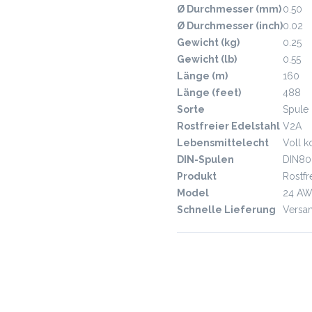
Ø Durchmesser (mm)
0.50
Ø Durchmesser (inch)
0.02
Gewicht (kg)
0.25
Gewicht (lb)
0.55
Länge (m)
160
Länge (feet)
488
Sorte
Spule
Rostfreier Edelstahl
V2A
Lebensmittelecht
Voll k
DIN-Spulen
DIN80
Produkt
Rostfr
Model
24 A
Schnelle Lieferung
Versan