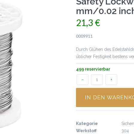
Safety Lockwi
mm/0.02 inc
21,3 €
0009911
Durch Glühen des Edelstahldra
üblicher Festigkeit bestens v
499 reservierbar
–
+
IN DEN WARENK
Kategorie
Sicher
Werkstoff
304