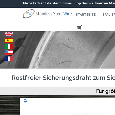
Nirostadraht.de, der Online-Shop des weltweiten Mar
STARTSEITE
SPALIE
Rostfreier Sicherungsdraht zum Sic
Für grö