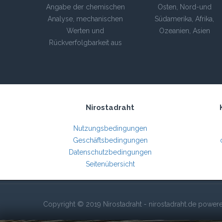
Angabe der chemischen
Osten, Nord-und
Analyse, mechanischen
Südamerika, Afrika,
Werten und
Ozeanien, Asien
Rückverfolgbarkeit aus
Nirostadraht
Nutzungsbedingungen
Geschäftsbedingungen
Datenschutzbedingungen
Seitenübersicht
Copyright © 2019 Nirostadraht - nirostadraht.de powe