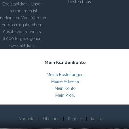
besten Preis
Edelstahldraht. Unser
Unternehmen ist
nerkannter Marktführer in
Europa mit jährlichem
Absatz von mehr als
6.000 to gezogenen
Edelstahldraht.
Mein Kundenkonto
Meine Bestellungen
Meine Adresse
Mein Konto
Mein Profil
Startseite
Über uns
Register
Kontakt