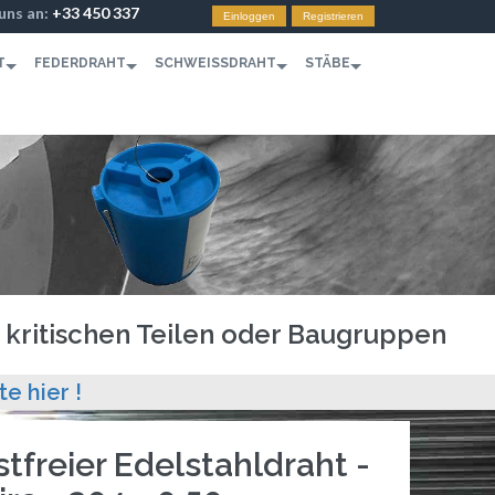
 uns an:
+33 450 337
Einloggen
Registrieren
T
FEDERDRAHT
SCHWEISSDRAHT
STÄBE
d kritischen Teilen oder Baugruppen
te hier !
tfreier Edelstahldraht -