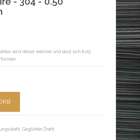
re - 304 - 0.50
h
htes wird dieser weicher und lässt sich trotz
erformen
ORB
Spezifikationen
ungsdraht, Geglühter Draht