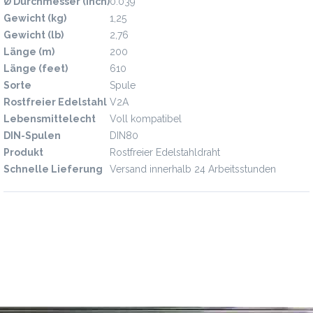
Ø Durchmesser (inch)
0.039
Gewicht (kg)
1,25
Gewicht (lb)
2,76
Länge (m)
200
Länge (feet)
610
Sorte
Spule
Rostfreier Edelstahl
V2A
Lebensmittelecht
Voll kompatibel
DIN-Spulen
DIN80
Produkt
Rostfreier Edelstahldraht
Schnelle Lieferung
Versand innerhalb 24 Arbeitsstunden